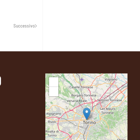
Successivo
O
+
−