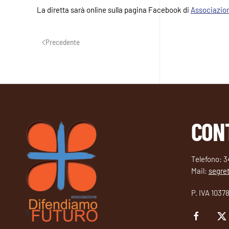
La diretta sarà online sulla pagina Facebook di
Associazion
Precedente
CON
Telefono: 
Mail:
segret
P. IVA 1037