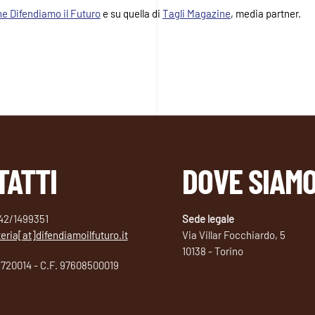
e Difendiamo il Futuro
e su quella di
Tagli Magazine
, media partner.
TATTI
DOVE SIAM
342/1499351
Sede legale
eria[at]difendiamoilfuturo.it
Via Villar Focchiardo, 5
10138 - Torino
8720014 - C.F. 97608500019