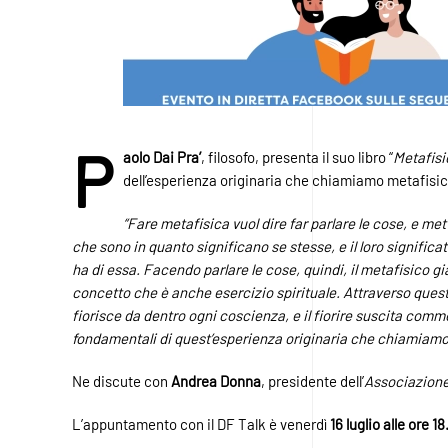
P
aolo Dai Pra’
, filosofo, presenta il suo libro “
Metafisi
dell’esperienza originaria che chiamiamo metafisic
“Fare metafisica vuol dire far parlare le cose, e me
che sono in quanto significano se stesse, e il loro significa
ha di essa. Facendo parlare le cose, quindi, il metafisico gi
concetto che è anche esercizio spirituale. Attraverso questo
fiorisce da dentro ogni coscienza, e il fiorire suscita commo
fondamentali di quest’esperienza originaria che chiamiamo
Ne discute con
Andrea Donna
, presidente dell’
Associazione
L’appuntamento con il DF Talk è venerdì
16 luglio alle ore 18