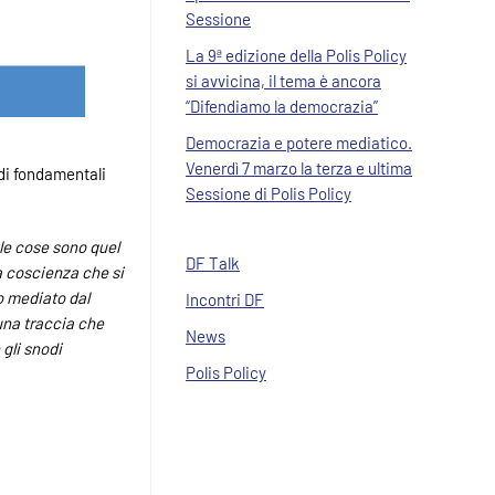
Sessione
La 9ª edizione della Polis Policy
si avvicina, il tema è ancora
“Difendiamo la democrazia”
Democrazia e potere mediatico.
Venerdì 7 marzo la terza e ultima
odi fondamentali
Sessione di Polis Policy
 le cose sono quel
DF Talk
la coscienza che si
po mediato dal
Incontri DF
 una traccia che
News
 gli snodi
Polis Policy